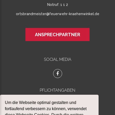
Notruf:
1 1 2
ortsbrandmeister@feuerwehr-kraehenwinkel.de
ANSPRECHPARTNER
SOCIAL MEDIA
PFLICHTANGABEN
Datenschutz
Um die Webseite optimal gestalten und
Impressum
fortlaufend verbessern zu können, verwendet
diese Webseite Cookies. Durch die weitere