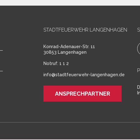
STADTFEUERWEHR LANGENHAGEN
S
Konrad-Adenauer-Str. 11
30853 Langenhagen
Notruf:
1 1 2
info@stadtfeuerwehr-langenhagen.de
D
ANSPRECHPARTNER
I