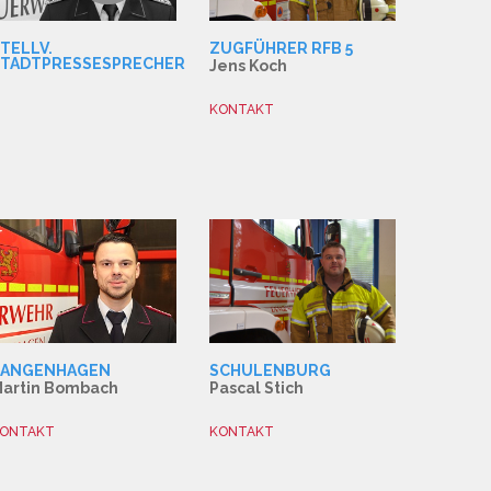
TELLV.
ZUGFÜHRER RFB 5
STADTPRESSESPRECHER
Jens Koch
KONTAKT
LANGENHAGEN
SCHULENBURG
artin Bombach
Pascal Stich
ONTAKT
KONTAKT