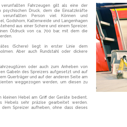
erunfallten Fahrzeugen gilt als eine der
m psychischen Druck, dem die Einsatzkräfte
 verunfallten Person viel Können und
tel, Godshorn, Kaltenweide und Langenhagen
stehend aus einer Schere und einem Spreizer.
inen Öldruck von ca. 700 bar, mit dem die
erden.
ätes (Schere) liegt in erster Linie dem
holmen. Aber auch Rundstahl oder dickere
 Fahrzeugtüren oder auch zum Anheben von
den Gabeln des Spreizers aufgesetzt und auf
inem Querträger und auf der anderen Seite am
atienten weggezogen werden, um diesen zu
 kleinen Hebel am Griff der Geräte bedient.
es Hebels sehr präzise gearbeitet werden.
t dem Spreizer aufheben, ohne dass dieses