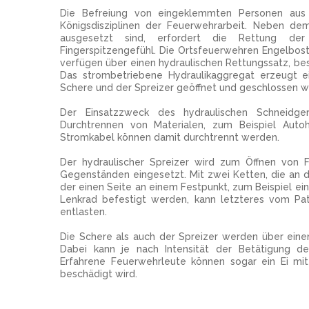
Die Befreiung von eingeklemmten Personen aus v
Königsdisziplinen der Feuerwehrarbeit. Neben de
ausgesetzt sind, erfordert die Rettung der
Fingerspitzengefühl. Die Ortsfeuerwehren Engelbos
verfügen über einen hydraulischen Rettungssatz, be
Das strombetriebene Hydraulikaggregat erzeugt e
Schere und der Spreizer geöffnet und geschlossen w
Der Einsatzzweck des hydraulischen Schneidger
Durchtrennen von Materialen, zum Beispiel Auto
Stromkabel können damit durchtrennt werden.
Der hydraulischer Spreizer wird zum Öffnen von
Gegenständen eingesetzt. Mit zwei Ketten, die an 
der einen Seite an einem Festpunkt, zum Beispiel e
Lenkrad befestigt werden, kann letzteres vom P
entlasten.
Die Schere als auch der Spreizer werden über einen
Dabei kann je nach Intensität der Betätigung d
Erfahrene Feuerwehrleute können sogar ein Ei mi
beschädigt wird.