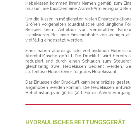
Hebekissen kommen ihrem Namen gemäß zum Eins
müssen. Sie besitzen eine Aramid-Armierung und Bers
Um die Kissen in möglichsten vielen Einsatzsituati
Größen vorgehalten (quadratische und längliche For
Beispiel beim Anheben von verunfallten Fahrz
stabilisieren. Bei einer Einschubhöhe von weniger a
vielfältig eingesetzt werden.
Eines haben allerdings alle vorhandenen Hebekis
Atemluftflasche gefüllt. Die Druckluft wird bereits
reduziert und durch einen Schlauch zum Steuero
gleichzeitig zwei Hebekissen bedient werden. G
stufenlose Hebel (einer für jedes Hebekissen).
Das Einlassen der Druckluft kann sehr präzise geste
angehoben werden können. Die Hebekissen entwicke
Hebeleistung von 30 bis 50 t. Für ein Anhebevorgang w
HYDRAULISCHES RETTUNGSGERÄT