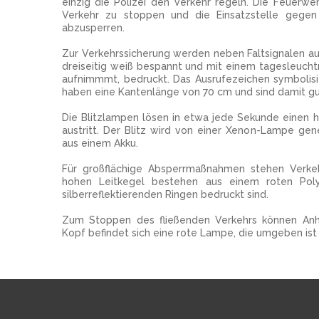
einzig die Polizei den Verkehr regeln. Die Feuerwe
Verkehr zu stoppen und die Einsatzstelle gegen
abzusperren.
Zur Verkehrssicherung werden neben Faltsignalen auc
dreiseitig weiß bespannt und mit einem tagesleucht
aufnimmmt, bedruckt. Das Ausrufezeichen symbolisie
haben eine Kantenlänge von 70 cm und sind damit g
Die Blitzlampen lösen in etwa jede Sekunde einen he
austritt. Der Blitz wird von einer Xenon-Lampe gene
aus einem Akku.
Für großflächige Absperrmaßnahmen stehen Verkeh
hohen Leitkegel bestehen aus einem roten Pol
silberreflektierenden Ringen bedruckt sind.
Zum Stoppen des fließenden Verkehrs können Anh
Kopf befindet sich eine rote Lampe, die umgeben ist 