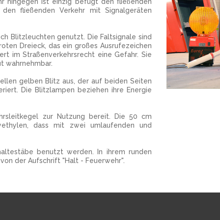
hr hingegen ist einzig befugt den fließenden
 den fließenden Verkehr mit Signalgeräten
h Blitzleuchten genutzt. Die Faltsignale sind
roten Dreieck, das ein großes Ausrufezeichen
rt im Straßenverkehrsrecht eine Gefahr. Sie
ut wahrnehmbar.
llen gelben Blitz aus, der auf beiden Seiten
riert. Die Blitzlampen beziehen ihre Energie
rsleitkegel zur Nutzung bereit. Die 50 cm
yethylen, dass mit zwei umlaufenden und
altestäbe benutzt werden. In ihrem runden
von der Aufschrift "Halt - Feuerwehr".