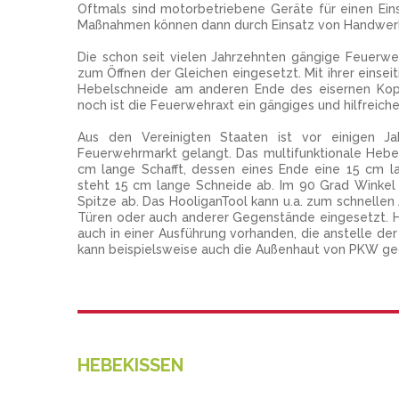
Oftmals sind motorbetriebene Geräte für einen Einsa
Maßnahmen können dann durch Einsatz von Handwerk
Die schon seit vielen Jahrzehnten gängige Feuerwe
zum Öffnen der Gleichen eingesetzt. Mit ihrer einse
Hebelschneide am anderen Ende des eisernen Kopfes
noch ist die Feuerwehraxt ein gängiges und hilfreiches
Aus den Vereinigten Staaten ist vor einigen J
Feuerwehrmarkt gelangt. Das multifunktionale Heb
cm lange Schafft, dessen eines Ende eine 15 cm la
steht 15 cm lange Schneide ab. Im 90 Grad Winkel 
Spitze ab. Das HooliganTool kann u.a. zum schnell
Türen oder auch anderer Gegenstände eingesetzt. Her
auch in einer Ausführung vorhanden, die anstelle der
kann beispielsweise auch die Außenhaut von PKW ge
HEBEKISSEN