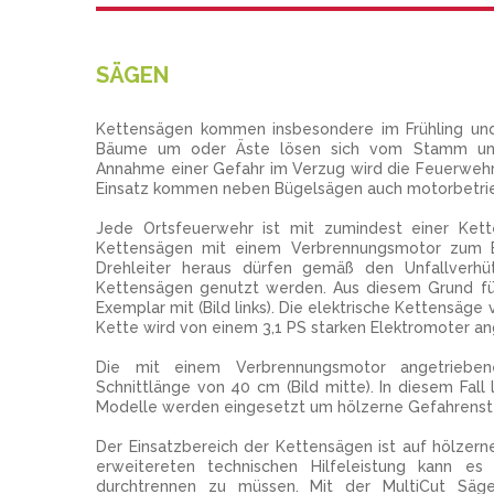
SÄGEN
Kettensägen kommen insbesondere im Frühling und
Bäume um oder Äste lösen sich vom Stamm und 
Annahme einer Gefahr im Verzug wird die Feuerwehr 
Einsatz kommen neben Bügelsägen auch motorbetri
Jede Ortsfeuerwehr ist mit zumindest einer Ket
Kettensägen mit einem Verbrennungsmotor zum E
Drehleiter heraus dürfen gemäß den Unfallverhüt
Kettensägen genutzt werden. Aus diesem Grund führ
Exemplar mit (Bild links). Die elektrische Kettensäge
Kette wird von einem 3,1 PS starken Elektromoter an
Die mit einem Verbrennungsmotor angetrieben
Schnittlänge von 40 cm (Bild mitte). In diesem Fall
Modelle werden eingesetzt um hölzerne Gefahrenste
Der Einsatzbereich der Kettensägen ist auf hölzern
erweitereten technischen Hilfeleistung kann es 
durchtrennen zu müssen. Mit der MultiCut Säge