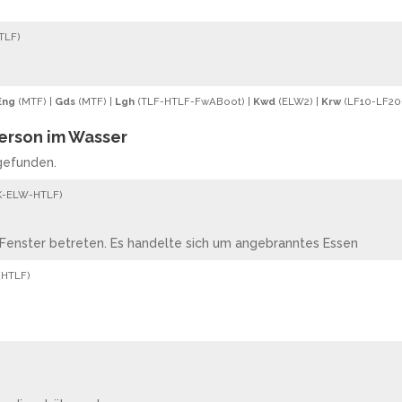
TLF
)
Eng
(
MTF
) |
Gds
(
MTF
) |
Lgh
(
TLF
-
HTLF
-
FwABoot
) |
Kwd
(
ELW2
) |
Krw
(
LF10
-
LF20
Person im Wasser
gefunden.
K
-
ELW
-
HTLF
)
enster betreten. Es handelte sich um angebranntes Essen
(
HTLF
)