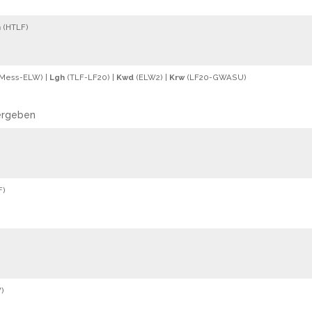
h
(
HTLF
)
Mess
-
ELW
) |
Lgh
(
TLF
-
LF20
) |
Kwd
(
ELW2
) |
Krw
(
LF20
-
GWASU
)
bergeben
F
)
W
)