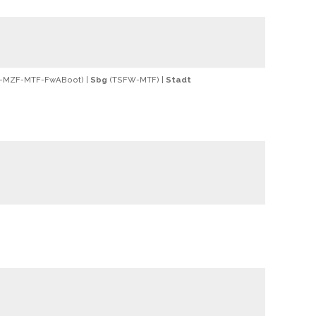
-
MZF
-
MTF
-
FwABoot
) |
Sbg
(
TSFW
-
MTF
) |
Stadt