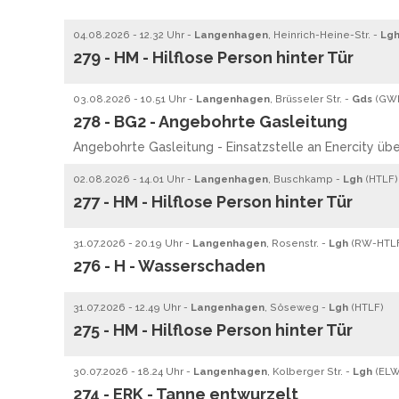
04.08.2026 - 12.32 Uhr -
Langenhagen
, Heinrich-Heine-Str. -
Lg
279 - HM - Hilflose Person hinter Tür
03.08.2026 - 10.51 Uhr -
Langenhagen
, Brüsseler Str. -
Gds
(
GW
278 - BG2 - Angebohrte Gasleitung
Angebohrte Gasleitung - Einsatzstelle an Enercity ü
02.08.2026 - 14.01 Uhr -
Langenhagen
, Buschkamp -
Lgh
(
HTLF
)
277 - HM - Hilflose Person hinter Tür
31.07.2026 - 20.19 Uhr -
Langenhagen
, Rosenstr. -
Lgh
(
RW
-
HTL
276 - H - Wasserschaden
31.07.2026 - 12.49 Uhr -
Langenhagen
, Söseweg -
Lgh
(
HTLF
)
275 - HM - Hilflose Person hinter Tür
30.07.2026 - 18.24 Uhr -
Langenhagen
, Kolberger Str. -
Lgh
(
EL
274 - ERK - Tanne entwurzelt