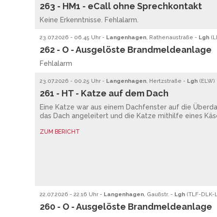
263 - HM1 - eCall ohne Sprechkontakt
Keine Erkenntnisse. Fehlalarm.
23.07.2026 - 06.45 Uhr -
Langenhagen
, Rathenaustraße -
Lgh
(
L
262 - O - Ausgelöste Brandmeldeanlage
Fehlalarm
23.07.2026 - 00.25 Uhr -
Langenhagen
, Hertzstraße -
Lgh
(
ELW
)
261 - HT - Katze auf dem Dach
Eine Katze war aus einem Dachfenster auf die Überdac
das Dach angeleitert und die Katze mithilfe eines Kä
ZUM BERICHT
22.07.2026 - 22.16 Uhr -
Langenhagen
, Gaußstr. -
Lgh
(
TLF
-
DLK
-
260 - O - Ausgelöste Brandmeldeanlage