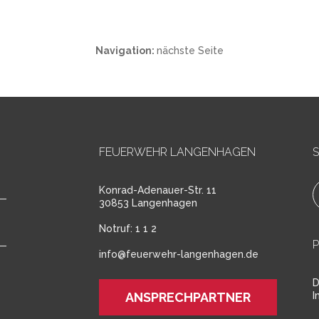
Navigation:
nächste Seite
FEUERWEHR LANGENHAGEN
S
Konrad-Adenauer-Str. 11
30853 Langenhagen
Notruf:
1 1 2
info@feuerwehr-langenhagen.de
D
ANSPRECHPARTNER
I