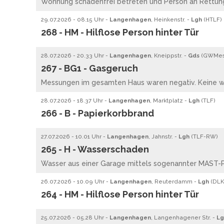
Wohnung schadenfrei betreten und Person an Rettun
29.07.2026 - 08.15 Uhr -
Langenhagen
, Heinkenstr. -
Lgh
(
HTLF
)
268 - HM - Hilflose Person hinter Tür
28.07.2026 - 20.33 Uhr -
Langenhagen
, Kneippstr. -
Gds
(
GWMe
267 - BG1 - Gasgeruch
Messungen im gesamten Haus waren negativ. Keine 
28.07.2026 - 18.37 Uhr -
Langenhagen
, Marktplatz -
Lgh
(
TLF
)
266 - B - Papierkorbbrand
27.07.2026 - 10.01 Uhr -
Langenhagen
, Jahnstr. -
Lgh
(
TLF
-
RW
)
265 - H - Wasserschaden
Wasser aus einer Garage mittels sogenannter MAST
26.07.2026 - 10.09 Uhr -
Langenhagen
, Reuterdamm -
Lgh
(
DLK
264 - HM - Hilflose Person hinter Tür
25.07.2026 - 05.28 Uhr -
Langenhagen
, Langenhagener Str. -
Lg