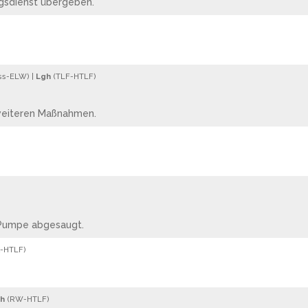
gsdienst übergeben.
ss
-
ELW
) |
Lgh
(
TLF
-
HTLF
)
weiteren Maßnahmen.
-Pumpe abgesaugt.
-
HTLF
)
h
(
RW
-
HTLF
)