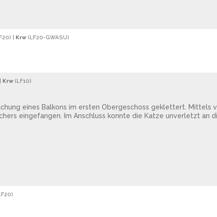
F20
) |
Krw
(
LF20
-
GWASU
)
 |
Krw
(
LF10
)
hung eines Balkons im ersten Obergeschoss geklettert. Mittels vi
schers eingefangen. Im Anschluss konnte die Katze unverletzt an 
LF20
)