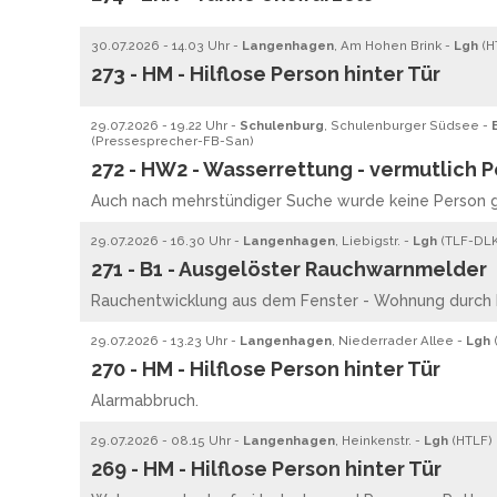
30.07.2026 - 14.03 Uhr -
Langenhagen
, Am Hohen Brink -
Lgh
(
H
273 - HM - Hilflose Person hinter Tür
29.07.2026 - 19.22 Uhr -
Schulenburg
, Schulenburger Südsee -
(Pressesprecher-FB-San)
272 - HW2 - Wasserrettung - vermutlich 
Auch nach mehrstündiger Suche wurde keine Person 
29.07.2026 - 16.30 Uhr -
Langenhagen
, Liebigstr. -
Lgh
(
TLF
-
DL
271 - B1 - Ausgelöster Rauchwarnmelder
Rauchentwicklung aus dem Fenster - Wohnung durch F
29.07.2026 - 13.23 Uhr -
Langenhagen
, Niederrader Allee -
Lgh
270 - HM - Hilflose Person hinter Tür
Alarmabbruch.
29.07.2026 - 08.15 Uhr -
Langenhagen
, Heinkenstr. -
Lgh
(
HTLF
)
269 - HM - Hilflose Person hinter Tür