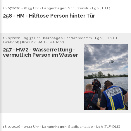
18.07.2026 - 12.59 Uhr -
Langenhagen
, Schützenstr. -
Lgh
(
HTLF
)
258 - HM - Hilflose Person hinter Tür
18.07.2026 - 09.37 Uhr -
Isernhagen
, Landwehrdamm -
Lgh
(
LF20
-
HTLF
-
FwABoot
) |
Krw
(
MZF
-
MTF
-
FwABoot
)
257 - HW2 - Wasserrettung -
vermutlich Person im Wasser
18.07.2026 - 03.14 Uhr -
Langenhagen
, Stadtparkallee -
Lgh
(
TLF
-
DLK
)