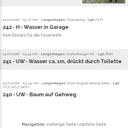
14.07.2026 - 05.37 Uhr -
Langenhagen
, Fröbelweg -
Lgh
(
TLF
)
242 - H - Wasser in Garage
Kein Einsatz für die Feuerwehr.
14.07.2026 - 04.34 Uhr -
Langenhagen
, Grafenberger Str. -
Lgh
(
RW
)
241 - UW - Wasser ca. 1m, drückt durch Toilette
14.07.2026 - 03.39 Uhr -
Langenhagen
, Ernst-August-Nebig-Allee -
Lgh
(
TLF
-
HTLF
-
MTF
)
240 - UW - Baum auf Gehweg
Navigation:
vorherige Seite
|
nächste Seite