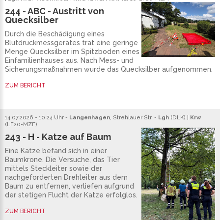
244 - ABC - Austritt von
Quecksilber
Durch die Beschädigung eines
Blutdruckmessgerätes trat eine geringe
Menge Quecksilber im Spitzboden eines
Einfamilienhauses aus. Nach Mess- und
Sicherungsmaßnahmen wurde das Quecksilber aufgenommen.
ZUM BERICHT
14.07.2026 - 10.24 Uhr -
Langenhagen
, Strehlauer Str. -
Lgh
(
DLK
) |
Krw
(
LF20
-
MZF
)
243 - H - Katze auf Baum
Eine Katze befand sich in einer
Baumkrone. Die Versuche, das Tier
mittels Steckleiter sowie der
nachgeforderten Drehleiter aus dem
Baum zu entfernen, verliefen aufgrund
der stetigen Flucht der Katze erfolglos.
ZUM BERICHT