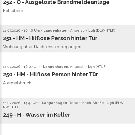
252 - O - Ausgelöste Brandmeldeanlage
Fehlalarm.
14.07.2026 - 16.56 Uhr -
Langenhagen
, Angerstr -
Lgh
(
DLK
-
HTLF
)
251 - HM - Hilflose Person hinter Tür
Wohnung über Dachfenster begangen.
14.07.2026 - 16.07 Uhr -
Langenhagen
, Angerstr -
Lgh
(
HTLF
)
250 - HM - Hilflose Person hinter Tür
Alarmabbruch.
14.07.2026 - 14.42 Uhr -
Langenhagen
, Robert-Koch-Straße -
Lgh
(
ELW
-
RW
-
HTLF
)
249 - H - Wasser im Keller