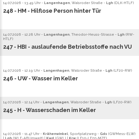
14.07.2026 - 13.49 Uhr -
Langenhagen
, Walsroder Straße -
Lgh
(
DLK
-
HTLF
)
248 - HM - Hilflose Person hinter Tür
14.07.2026 - 12.28 Uhr -
Langenhagen
, Theodor-Heuss-Strasse -
Lgh
(
RW
-
HTLF
)
247 - HBI - auslaufende Betriebsstoffe nach VU
14.07.2026 - 12.19 Uhr -
Langenhagen
, Walsroder Straße -
Lgh
(
LF20
-
RW
)
246 - UW - Wasser im Keller
14.07.2026 - 12.14 Uhr -
Langenhagen
, Walsroder Straße -
Lgh
(
LF20
-
RW
)
245 - H - Wasserschaden im Keller
14.07.2026 - 11.47 Uhr -
Krähenwinkel
, Sportplatzweg -
Gds
(
GWMess
-
ELW
)
|
Lgh
(
WLF
-
ABUmwelt
) |
Kwd
(
GWL
) |
Krw
(
LF10
-
LF20
-
MZF
)