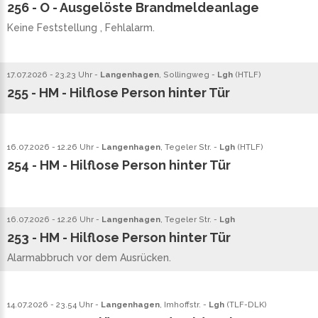
256 - O - Ausgelöste Brandmeldeanlage
Keine Feststellung , Fehlalarm.
17.07.2026 - 23.23 Uhr -
Langenhagen
, Sollingweg -
Lgh
(
HTLF
)
255 - HM - Hilflose Person hinter Tür
16.07.2026 - 12.26 Uhr -
Langenhagen
, Tegeler Str. -
Lgh
(
HTLF
)
254 - HM - Hilflose Person hinter Tür
16.07.2026 - 12.26 Uhr -
Langenhagen
, Tegeler Str. -
Lgh
253 - HM - Hilflose Person hinter Tür
Alarmabbruch vor dem Ausrücken.
14.07.2026 - 23.54 Uhr -
Langenhagen
, Imhoffstr. -
Lgh
(
TLF
-
DLK
)